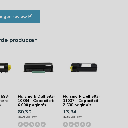
e eigen review
rde producten
 593-
Huismerk Dell 593-
Huismerk Dell 593-
teit:
10334 - Capaciteit:
11037 - Capaciteit:
s
6.000 pagina's
2.500 pagina's
80,30
13,94
(66,36 Excl. btw)
(11,52 Excl. btw)