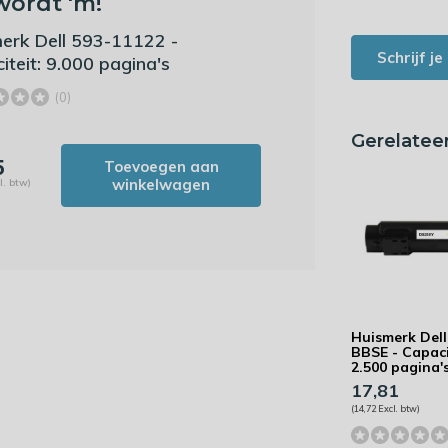
wordt 'm!
erk Dell 593-11122 -
Schrijf j
iteit: 9.000 pagina's
(0)
Gerelatee
5
Toevoegen aan
winkelwagen
l. btw)
Huismerk Dell
BBSE - Capaci
2.500 pagina'
17,81
(14,72 Excl. btw)