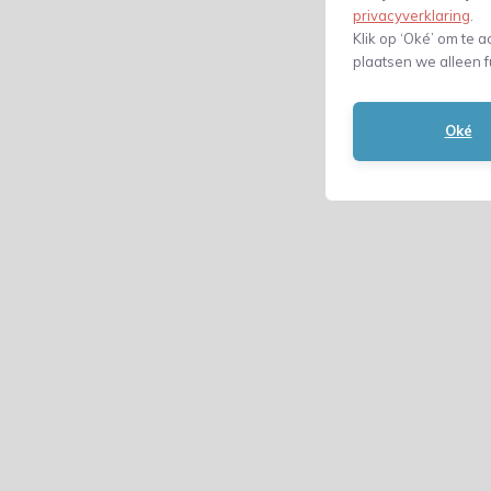
privacyverklaring
.
Klik op ‘Oké’ om te a
plaatsen we alleen f
Oké