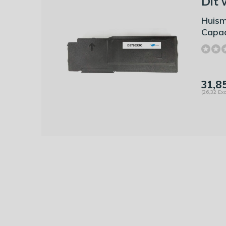
Dit 
Huism
Capac
31,8
(26,32 Exc