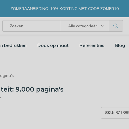
ZOMERAANBIEDING: 10% KORTING MET CODE ZOMER10
Alle categorieën
n bedrukken
Doos op maat
Referenties
Blog
pagina's
teit: 9.000 pagina's
k
SKU:
871889