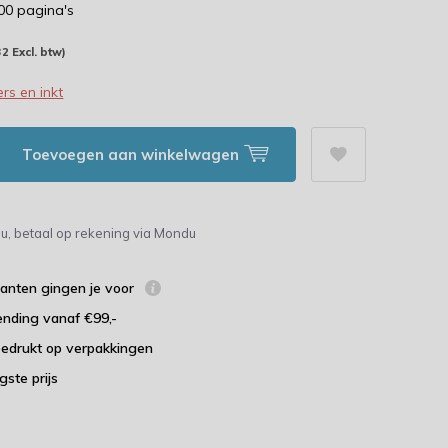
000 pagina's
32 Excl. btw)
rs en inkt
Toevoegen aan winkelwagen
u, betaal op rekening via Mondu
lanten gingen je voor
ending vanaf €99,-
bedrukt op verpakkingen
agste prijs