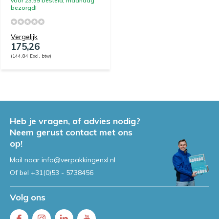
vóór 23:59 besteld, maandag
bezorgd!
Vergelijk
175,26
(144,84 Excl. btw)
Heb je vragen, of advies nodig?
Neem gerust contact met ons
op!
Mail naar
info@verpakkingenxl.nl
Of bel
+31(0)53 - 5738456
Volg ons