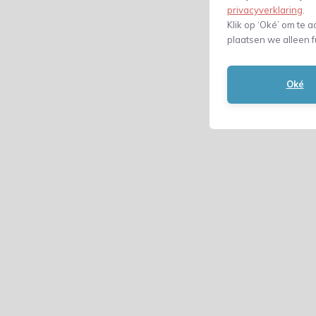
privacyverklaring
.
Klik op ‘Oké’ om te a
plaatsen we alleen f
Oké