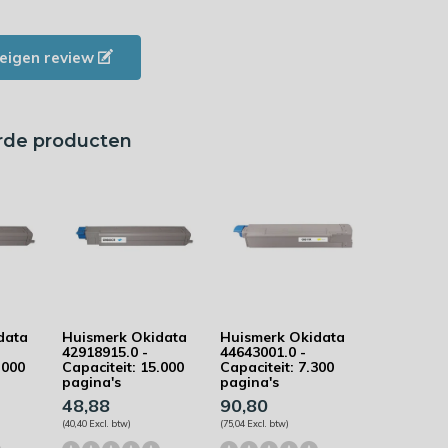
e eigen review
rde producten
data
Huismerk Okidata
Huismerk Okidata
42918915.0 -
44643001.0 -
.000
Capaciteit: 15.000
Capaciteit: 7.300
pagina's
pagina's
48,88
90,80
(40,40 Excl. btw)
(75,04 Excl. btw)