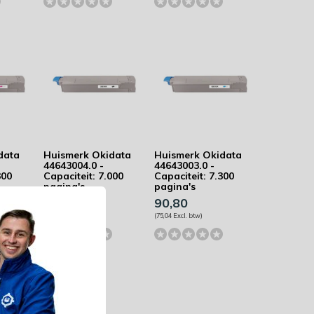
data
Huismerk Okidata
Huismerk Okidata
44643004.0 -
44643003.0 -
300
Capaciteit: 7.000
Capaciteit: 7.300
pagina's
pagina's
89,69
90,80
(74,12 Excl. btw)
(75,04 Excl. btw)