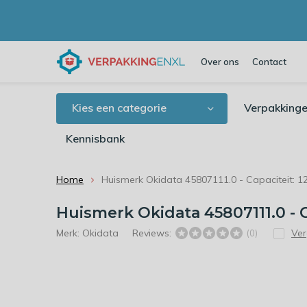
Over ons
Contact
Kies een categorie
Verpakkinge
Kennisbank
Home
Huismerk Okidata 45807111.0 - Capaciteit: 1
Huismerk Okidata 45807111.0 - C
Merk:
Okidata
Reviews:
Ver
(0)