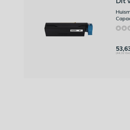
Dit 
Huism
Capac
53,6
(44,32 Exc