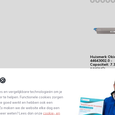
Huismerk Oki
44643002.0 -
Capaciteit: 7.
pagina's
90,80
🍪
(75,04 Excl. btw)
s en vergelijkbare technologieën om je
er te helpen. Functionele cookies zorgen
te goed werkt en hebben ook een
. Zo maken we de website elke dag een
e meer weten? Lees dan onze
cookie- en