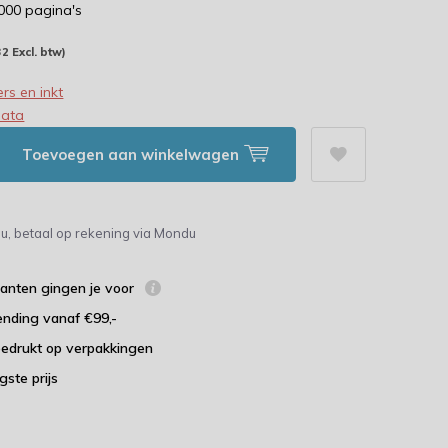
.000 pagina's
32 Excl. btw)
rs en inkt
data
Toevoegen aan winkelwagen
u, betaal op rekening via Mondu
lanten gingen je voor
ending vanaf €99,-
bedrukt op verpakkingen
agste prijs