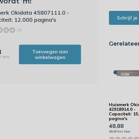
wordt 'm!
erk Okidata 45807111.0 -
Schrijf j
iteit: 12.000 pagina's
(0)
Gerelatee
3
Toevoegen aan
winkelwagen
l. btw)
Huismerk Oki
42918914.0 -
Capaciteit: 15
pagina's
48,88
(40,40 Excl. btw)