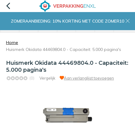
ZOMERAANBIEDING: 10% KORTING MET CODE ZOMER10
menu
zoeken
inloggen
wishlist
contact
winkelwagen
home
Home
Huismerk Okidata 44469804.0 - Capaciteit: 5.000 pagina's
Huismerk Okidata 44469804.0 - Capaciteit:
5.000 pagina's
(0)
Vergelijk
Aan verlanglijst toevoegen