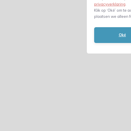
privacyverklaring
.
Klik op ‘Oké’ om te a
plaatsen we alleen f
Oké