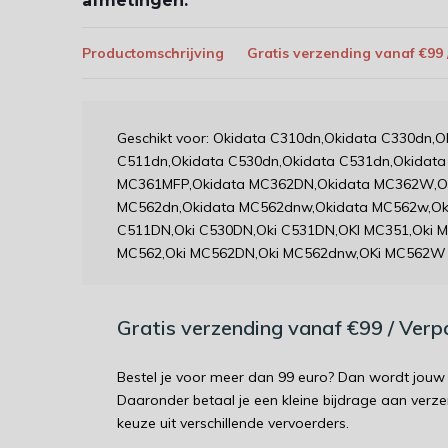
afmetingen:
Productomschrijving
Gratis verzending vanaf €99
Geschikt voor: Okidata C310dn,Okidata C330dn,
C511dn,Okidata C530dn,Okidata C531dn,Okidat
MC361MFP,Okidata MC362DN,Okidata MC362W,Ok
MC562dn,Okidata MC562dnw,Okidata MC562w,Oki
C511DN,Oki C530DN,Oki C531DN,OKI MC351,Oki 
MC562,Oki MC562DN,Oki MC562dnw,OKi MC562W
Gratis verzending vanaf €99 / Ver
Bestel je voor meer dan 99 euro? Dan wordt jouw 
Daaronder betaal je een kleine bijdrage aan verz
keuze uit verschillende vervoerders.