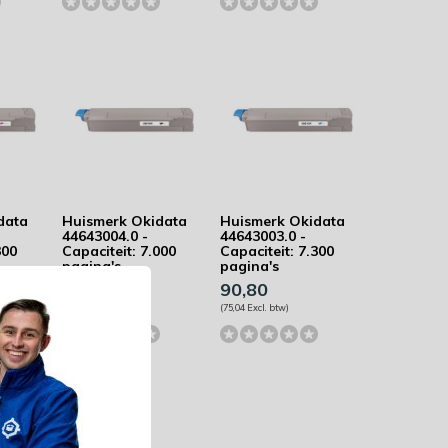
data
Huismerk Okidata
Huismerk Okidata
44643004.0 -
44643003.0 -
300
Capaciteit: 7.000
Capaciteit: 7.300
pagina's
pagina's
89,69
90,80
(74,12 Excl. btw)
(75,04 Excl. btw)