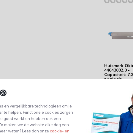
Huismerk Oki
44643002.0 -
Capaciteit: 7.
pagina's
90,80
🍪
(75,04 Excl. btw)
s en vergelijkbare technologieën om je
er te helpen. Functionele cookies zorgen
te goed werkt en hebben ook een
. Zo maken we de website elke dag een
e meer weten? Lees dan onze
cookie- en