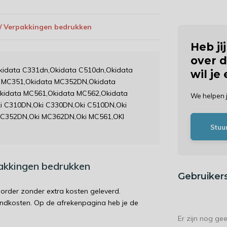
 / Verpakkingen bedrukken
Heb ji
over d
Okidata C331dn,Okidata C510dn,Okidata
wil je
a MC351,Okidata MC352DN,Okidata
idata MC561,Okidata MC562,Okidata
We helpen 
 C310DN,Oki C330DN,Oki C510DN,Oki
MC352DN,Oki MC362DN,Oki MC561,OKI
Stuu
pakkingen bedrukken
Gebruiker
order zonder extra kosten geleverd.
endkosten. Op de afrekenpagina heb je de
Er zijn nog ge