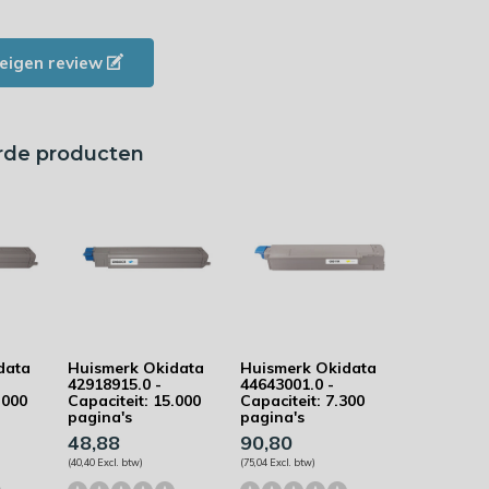
e eigen review
rde producten
data
Huismerk Okidata
Huismerk Okidata
42918915.0 -
44643001.0 -
.000
Capaciteit: 15.000
Capaciteit: 7.300
pagina's
pagina's
48,88
90,80
(40,40 Excl. btw)
(75,04 Excl. btw)