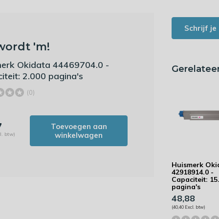
Schrijf j
wordt 'm!
erk Okidata 44469704.0 -
Gerelatee
iteit: 2.000 pagina's
(0)
7
Toevoegen aan
winkelwagen
l. btw)
Huismerk Oki
42918914.0 -
Capaciteit: 15
pagina's
48,88
(40,40 Excl. btw)