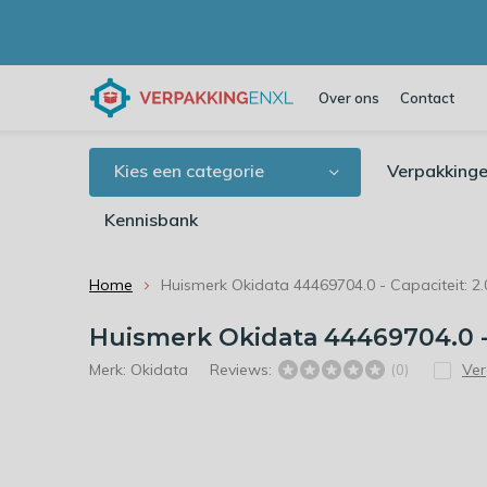
Over ons
Contact
Kies een categorie
Verpakkinge
Kennisbank
Home
Huismerk Okidata 44469704.0 - Capaciteit: 2
Huismerk Okidata 44469704.0 - 
Merk:
Okidata
Reviews:
Ver
(0)