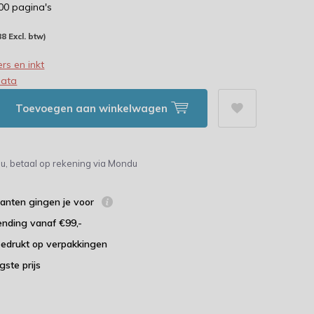
000 pagina's
88 Excl. btw)
rs en inkt
data
Toevoegen aan winkelwagen
u, betaal op rekening via Mondu
lanten gingen je voor
ending vanaf €99,-
bedrukt op verpakkingen
agste prijs