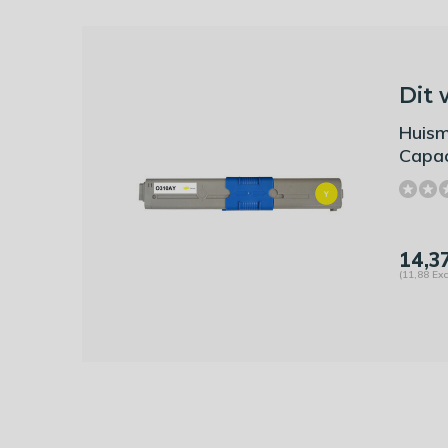
Dit 
Huism
Capac
14,3
(11,88 Exc