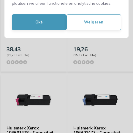
plaatsen we alleen functionele en analytische cookies.
Oké
Weigeren
Huismerk Xerox
Huismerk Xerox
101R00474 - Capaciteit:
106R01480 - Capaciteit:
10.000 pagina's
2.600 pagina's
38,43
19,26
(31,76 Excl. btw)
(15,92 Excl. btw)
Huismerk Xerox
Huismerk Xerox
106R01478 - Capaciteit:
106R01477 - Capaciteit: