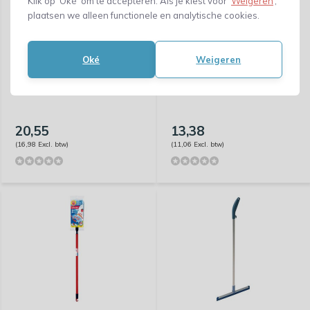
Klik op ‘Oké’ om te accepteren. Als je kiest voor ‘
Weigeren
’,
plaatsen we alleen functionele en analytische cookies.
Oké
Weigeren
Vileda - mop - Ultraspeed
Vileda - Super Mocio Mop
Micro-plus
- vervanging
20,55
13,38
(16,98 Excl. btw)
(11,06 Excl. btw)