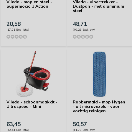
Vileda - mop en steel -
Vileda - vloertrekker -
Supermocio 3 Action
Dustpan - met aluminium
steel
20,58
48,71
(17,01 Excl. btw)
(40,26 Excl. btw)
Vileda - schoonmaakkit -
Rubbermaid - mop Hygen
Ultraspeed - Mini
- uit microvezels - voor
vochtig reinigen
63,45
50,57
(52,44 Excl. btw)
(41,79 Excl. btw)