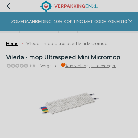
ZOMERAANBIEDING: 10% KORTING MET CODE ZOMER10
menu
zoeken
inloggen
wishlist
contact
winkelwagen
home
Home
Vileda - mop Ultraspeed Mini Micromop
Vileda - mop Ultraspeed Mini Micromop
(0)
Vergelijk
Aan verlanglijst toevoegen