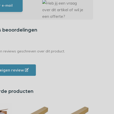
r e-mail
s beoordelingen
en reviews geschreven over dit product.
e eigen review
rde producten