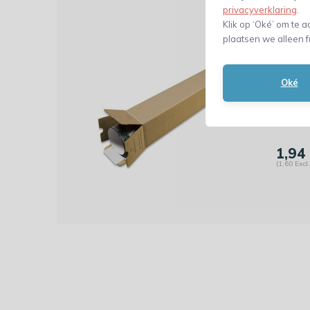
privacyverklaring
.
Klik op ‘Oké’ om te a
Dit 
plaatsen we alleen f
Vierk
105 
Oké
1,94
(1,60 Excl