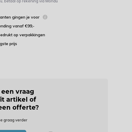
u, betaal op rekening via Mondu
lanten gingen je voor
ending vanaf €99,-
bedrukt op verpakkingen
agste prijs
j een vraag
it artikel of
 een offerte?
je graag verder