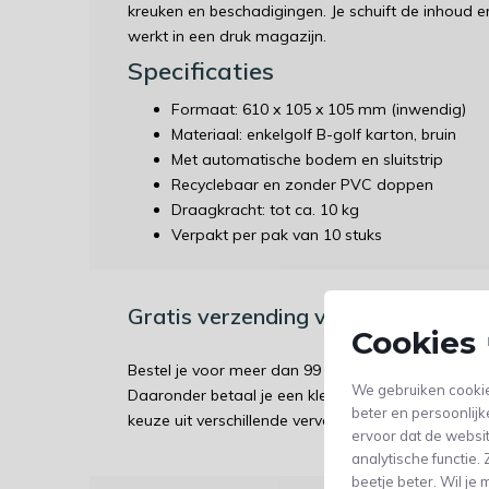
kreuken en beschadigingen. Je schuift de inhoud er m
werkt in een druk magazijn.
Specificaties
Formaat: 610 x 105 x 105 mm (inwendig)
Materiaal: enkelgolf B-golf karton, bruin
Met automatische bodem en sluitstrip
Recyclebaar en zonder PVC doppen
Draagkracht: tot ca. 10 kg
Verpakt per pak van 10 stuks
Gratis verzending vanaf €99 / Ver
Cookies 
Bestel je voor meer dan 99 euro? Dan wordt jouw 
We gebruiken cookie
Daaronder betaal je een kleine bijdrage aan verz
beter en persoonlijk
keuze uit verschillende vervoerders.
ervoor dat de websi
analytische functie
beetje beter. Wil j