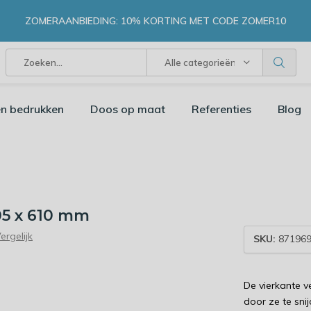
ZOMERAANBIEDING: 10% KORTING MET CODE ZOMER10
Alle categorieën
n bedrukken
Doos op maat
Referenties
Blog
05 x 610 mm
ergelijk
SKU:
871969
De vierkante 
door ze te sni