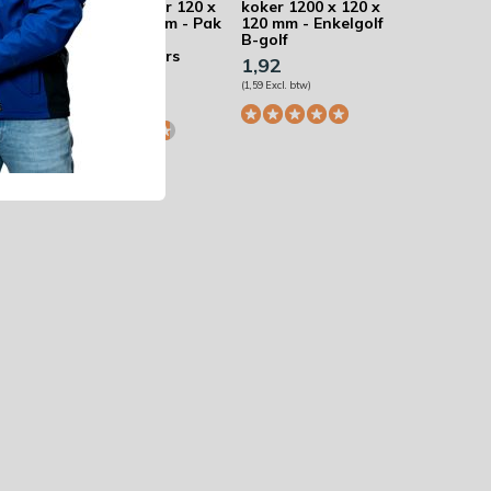
 105 x
verzendkoker 120 x
koker 1200 x 120 x
120 x 1600 mm - Pak
120 mm - Enkelgolf
met 10
B-golf
verzendkokers
1,92
35,10
44,77
(1,59 Excl. btw)
(29,01 Excl. btw)