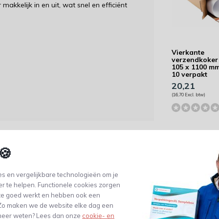
akkelijk in en uit, wat snel en efficiënt
Vierkante
verzendkoker
105 x 1100 mm
10 verpakt
20,21
(16,70 Excl. btw)
pakkingen bedrukken
🍪
order zonder extra kosten geleverd.
s en vergelijkbare technologieën om je
endkosten. Op de afrekenpagina heb je de
er te helpen. Functionele cookies zorgen
te goed werkt en hebben ook een
. Zo maken we de website elke dag een
Vierkante
e meer weten? Lees dan onze
cookie- en