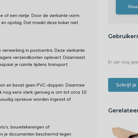
Stuu
pe of een nietje. Door de vierkante vorm
port en opslag. Dat maakt deze koker niet
Gebruiker
verwerking in postcentra. Deze vierkante
lagere verzendkosten oplevert. Daarnaast
Er zijn nog ge
spaar je ruimte tijdens transport.
Schrijf j
karton en bevat geen PVC-doppen. Daarmee
ook nog eens sterk genoeg is om tot circa 10
nvoudig opnieuw worden ingezet of
Gerelatee
foto’s, bouwtekeningen of
ijven je documenten beschermd tegen