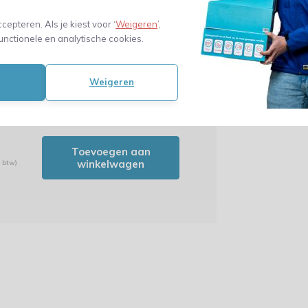
verzendkoker
105 x 860 mm
ccepteren. Als je kiest voor ‘
Weigeren
’,
2,27
wordt 'm!
unctionele en analytische cookies.
(1,88 Excl. btw)
ante verzendkoker 105 x
x 610 mm
Weigeren
(0)
Toevoegen aan
winkelwagen
. btw)