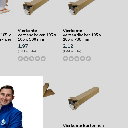
Vierkante
Vierkante
 105 x
verzendkoker 105 x
verzendkoker 105 x
 - per
105 x 500 mm
105 x 700 mm
1,97
2,12
(1,63 Excl. btw)
(1,75 Excl. btw)
Vierkante
Vierkante kartonnen