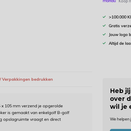
Koop n
>100.000 K
Gratis verz
Jouw logo 
Altijd de la
 / Verpakkingen bedrukken
Heb ji
over d
wil je
5 x 105 mm verzend je opgerolde
oker is gemaakt van enkelgolf B-golf
g opslagruimte vraagt en direct
We helpen 