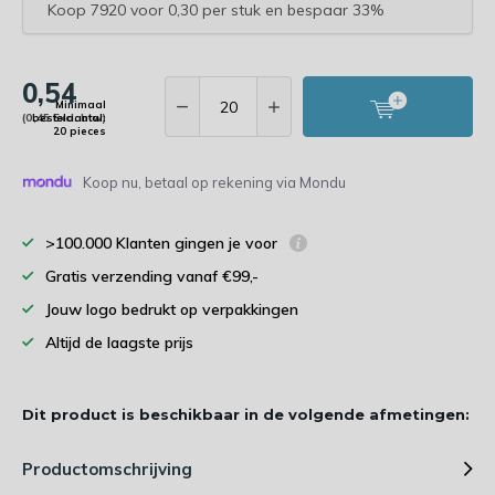
Koop 7920 voor 0,30 per stuk en bespaar 33%
0,54
Minimaal
(0,45 Excl. btw)
bestelaantal:
20 pieces
Koop nu, betaal op rekening via Mondu
>100.000 Klanten gingen je voor
Gratis verzending vanaf €99,-
Jouw logo bedrukt op verpakkingen
Altijd de laagste prijs
Dit product is beschikbaar in de volgende afmetingen:
Productomschrijving