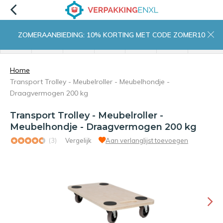
ZOMERAANBIEDING: 10% KORTING MET CODE ZOMER10
menu
zoeken
inloggen
wishlist
contact
winkelwagen
home
Home
Transport Trolley - Meubelroller - Meubelhondje -
Draagvermogen 200 kg
Transport Trolley - Meubelroller -
Meubelhondje - Draagvermogen 200 kg
(3)
Vergelijk
Aan verlanglijst toevoegen