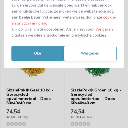
zorgen ervoor dat de website goed werkt en hebben ook
een analytische functie. Zo maken we de website elke dag
een beetje beter. Wil je meer weten? Lees dan onze
cookie-
en privacyverklaring
.
Klik op ‘Oké’ om te accepteren. Als je kiest voor ‘
Weigeren
’,
Gerelateerde producten
plaatsen we alleen functionele en analytische cookies.
Oké
Weigeren
SizzlePak® Geel 10 kg -
SizzlePak® Groen 10 kg -
Gerecycled
Gerecycled
opvulmateriaal - Doos
opvulmateriaal - Doos
60x40x40 cm
60x40x40 cm
74,54
74,54
(61,60 Excl. btw)
(61,60 Excl. btw)