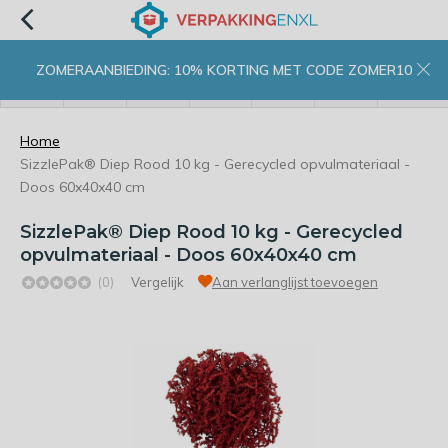
ZOMERAANBIEDING: 10% KORTING MET CODE ZOMER10
menu
zoeken
inloggen
wishlist
contact
winkelwagen
home
Home
SizzlePak® Diep Rood 10 kg - Gerecycled opvulmateriaal -
Doos 60x40x40 cm
SizzlePak® Diep Rood 10 kg - Gerecycled
opvulmateriaal - Doos 60x40x40 cm
(0)
Vergelijk
Aan verlanglijst toevoegen