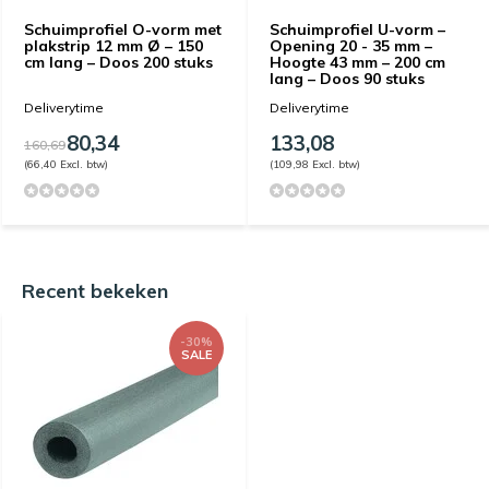
Schuimprofiel O-vorm met
Schuimprofiel U-vorm –
plakstrip 12 mm Ø – 150
Opening 20 - 35 mm –
cm lang – Doos 200 stuks
Hoogte 43 mm – 200 cm
lang – Doos 90 stuks
Deliverytime
Deliverytime
80,34
133,08
160,69
(66,40 Excl. btw)
(109,98 Excl. btw)
Recent bekeken
-30%
SALE