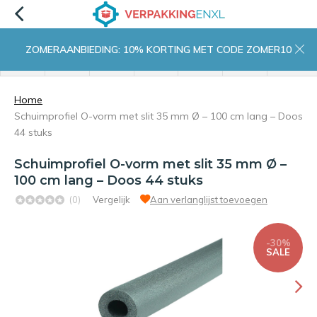
ZOMERAANBIEDING: 10% KORTING MET CODE ZOMER10
menu
zoeken
inloggen
wishlist
contact
winkelwagen
home
Home
Schuimprofiel O-vorm met slit 35 mm Ø – 100 cm lang – Doos
44 stuks
Schuimprofiel O-vorm met slit 35 mm Ø –
100 cm lang – Doos 44 stuks
(0)
Vergelijk
Aan verlanglijst toevoegen
-30%
SALE