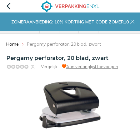
ZOMERAANBIEDING: 10% KORTING MET CODE ZOMER10
menu
zoeken
inloggen
wishlist
contact
winkelwagen
home
Home
Pergamy perforator, 20 blad, zwart
Pergamy perforator, 20 blad, zwart
(0)
Vergelijk
Aan verlanglijst toevoegen