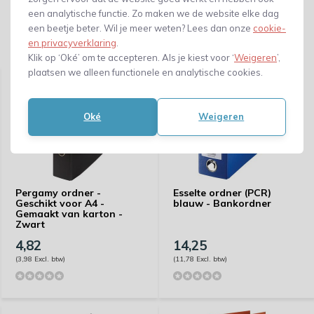
een analytische functie. Zo maken we de website elke dag
een beetje beter. Wil je meer weten? Lees dan onze
cookie-
en privacyverklaring
.
Gerelateerde producten
Klik op ‘Oké’ om te accepteren. Als je kiest voor ‘
Weigeren
’,
plaatsen we alleen functionele en analytische cookies.
Oké
Weigeren
Pergamy ordner -
Esselte ordner (PCR)
Geschikt voor A4 -
blauw - Bankordner
Gemaakt van karton -
Zwart
4,82
14,25
(3,98 Excl. btw)
(11,78 Excl. btw)