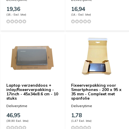
19,36
16,94
(16,- Excl. btw)
(14,- Excl. btw)
Laptop verzenddoos +
Fixeerverpakking voor
inlay/fixeerverpakking -
Smartphones - 200 x 95 x
17inch - 45x34x8.6 cm - 10
35 mm - Compleet met
stuks
spanfolie
Deliverytime
Deliverytime
46,95
1,78
(38,80 Excl. btw)
(1,47 Excl. btw)