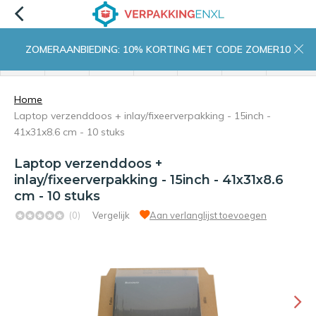
ZOMERAANBIEDING: 10% KORTING MET CODE ZOMER10
menu
zoeken
inloggen
wishlist
contact
winkelwagen
home
Home
Laptop verzenddoos + inlay/fixeerverpakking - 15inch -
41x31x8.6 cm - 10 stuks
Laptop verzenddoos +
inlay/fixeerverpakking - 15inch - 41x31x8.6
cm - 10 stuks
(0)
Vergelijk
Aan verlanglijst toevoegen