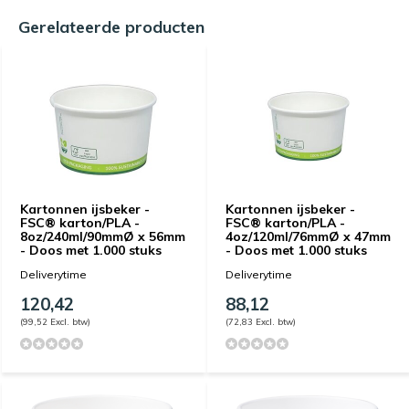
Gerelateerde producten
Kartonnen ijsbeker -
Kartonnen ijsbeker -
FSC® karton/PLA -
FSC® karton/PLA -
8oz/240ml/90mmØ x 56mm
4oz/120ml/76mmØ x 47mm
- Doos met 1.000 stuks
- Doos met 1.000 stuks
Deliverytime
Deliverytime
120,42
88,12
(99,52 Excl. btw)
(72,83 Excl. btw)