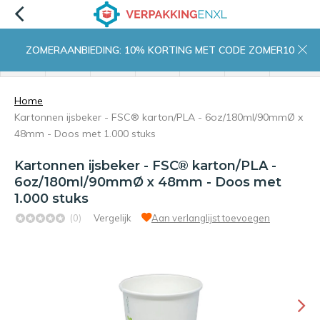
ZOMERAANBIEDING: 10% KORTING MET CODE ZOMER10
menu
zoeken
inloggen
wishlist
contact
winkelwagen
home
Home
Kartonnen ijsbeker - FSC® karton/PLA - 6oz/180ml/90mmØ x
48mm - Doos met 1.000 stuks
Kartonnen ijsbeker - FSC® karton/PLA -
6oz/180ml/90mmØ x 48mm - Doos met
1.000 stuks
(0)
Vergelijk
Aan verlanglijst toevoegen