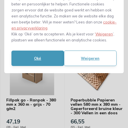
beter en persoonlijker te helpen. Functionele cookies
zorgen ervoor dat de website goed werkt en hebben ook
een analytische functie. Zo maken we de website elke dag
een beetje beter. Wil je meer weten? Lees dan onze
cookie-
en privacyverklaring
.
Klik op ‘Oké’ om te accepteren. Als je kiest voor ‘
Weigeren
’,
plaatsen we alleen functionele en analytische cookies.
Gerelateerde producten
Oké
Weigeren
Fillpak go - Ranpak - 380
Paperbubble Papieren
mm x 360 m - grijs - 70
vellen 580 mm x 380 mm -
g/m2
Geperforeerd bruine kleur
- 300 Vellen in een doos
47,19
66,55
(39,- Excl. btw)
(55,- Excl. btw)