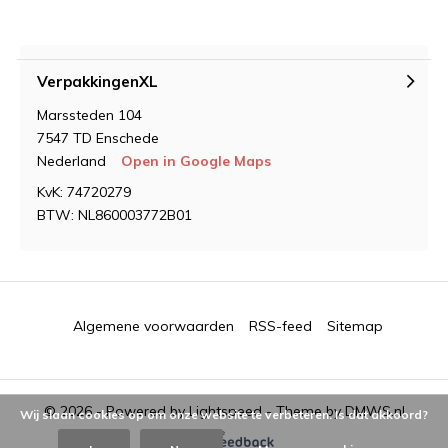
VerpakkingenXL
Marssteden 104
7547 TD Enschede
Nederland
Open in Google Maps
KvK: 74720279
BTW: NL860003772B01
Algemene voorwaarden
RSS-feed
Sitemap
© 2026 - Powered by
Lightspeed
- Theme by
DMWS.nl
Wij slaan cookies op om onze website te verbeteren. Is dat akkoord?