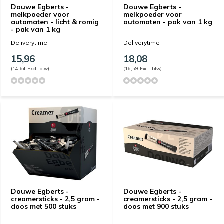
Douwe Egberts -
Douwe Egberts -
melkpoeder voor
melkpoeder voor
automaten - licht & romig
automaten - pak van 1 kg
- pak van 1 kg
Deliverytime
Deliverytime
15,96
18,08
(14,64 Excl. btw)
(16,59 Excl. btw)
Douwe Egberts -
Douwe Egberts -
creamersticks - 2,5 gram -
creamersticks - 2,5 gram -
doos met 500 stuks
doos met 900 stuks