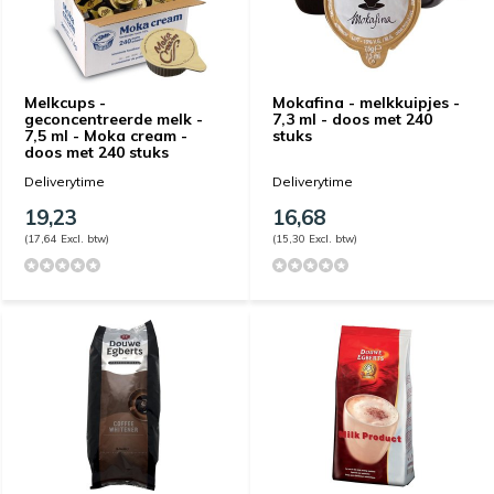
Melkcups -
Mokafina - melkkuipjes -
geconcentreerde melk -
7,3 ml - doos met 240
7,5 ml - Moka cream -
stuks
doos met 240 stuks
Deliverytime
Deliverytime
19,23
16,68
(17,64 Excl. btw)
(15,30 Excl. btw)