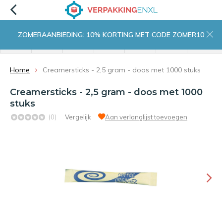
ZOMERAANBIEDING: 10% KORTING MET CODE ZOMER10
menu
zoeken
inloggen
wishlist
contact
winkelwagen
home
Home
Creamersticks - 2,5 gram - doos met 1000 stuks
Creamersticks - 2,5 gram - doos met 1000
stuks
(0)
Vergelijk
Aan verlanglijst toevoegen