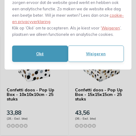
zorgen ervoor dat de website goed werkt en hebben ook
een analytische functie. Zo maken we de website elke dag
een beetje beter. Wil je meer weten? Lees dan onze
cookie-
en privacyverklaring
.
Klik op ‘Oké’ om te accepteren. Als je kiest voor ‘
Weigeren
’,
Gerelateerde producten
plaatsen we alleen functionele en analytische cookies.
Oké
Weigeren
Confetti doos - Pop Up
Confetti doos - Pop Up
Box - 10x10x10cm - 25
Box - 15x15x15cm - 25
stuks
stuks
33,88
43,56
(28,- Excl. btw)
(36,- Excl. btw)