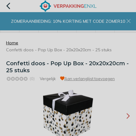
ZOMERAANBIEDING: 10% KORTING MET CODE ZOMER10
menu
zoeken
inloggen
wishlist
contact
winkelwagen
home
Home
Confetti doos - Pop Up Box - 20x20x20cm - 25 stuks
Confetti doos - Pop Up Box - 20x20x20cm -
25 stuks
(0)
Vergelijk
Aan verlanglijst toevoegen