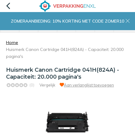
ZOMERAANBIEDING: 10% KORTING MET CODE ZOMER10
menu
zoeken
inloggen
wishlist
contact
winkelwagen
home
Home
Huismerk Canon Cartridge 041H(824A) - Capaciteit: 20.000
pagina's
Huismerk Canon Cartridge 041H(824A) -
Capaciteit: 20.000 pagina's
(0)
Vergelijk
Aan verlanglijst toevoegen