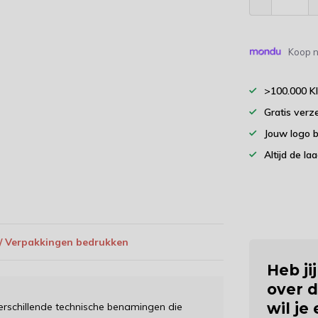
Koop n
>100.000 K
Gratis verz
Jouw logo 
Altijd de la
 / Verpakkingen bedrukken
Heb ji
over d
wil je
erschillende technische benamingen die