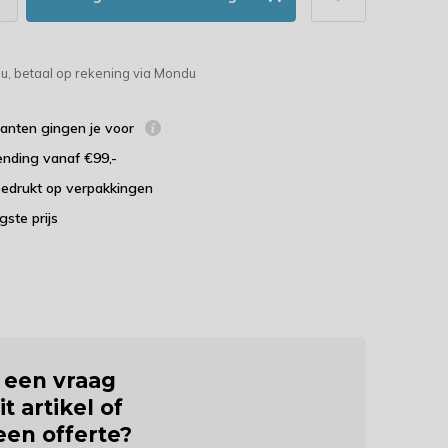
u, betaal op rekening via Mondu
lanten gingen je voor
ending vanaf €99,-
bedrukt op verpakkingen
agste prijs
j een vraag
it artikel of
 een offerte?