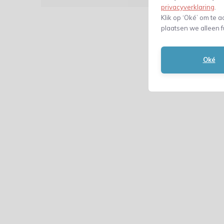
privacyverklaring
.
Klik op ‘Oké’ om te a
plaatsen we alleen f
Oké