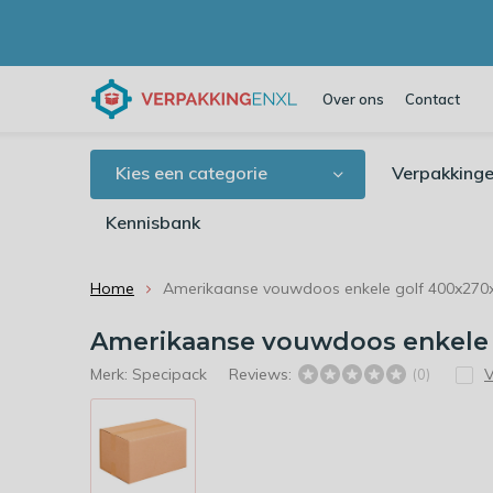
Over ons
Contact
Kies een categorie
Verpakkinge
Kennisbank
Home
Amerikaanse vouwdoos enkele golf 400x27
Amerikaanse vouwdoos enkele
Merk:
Specipack
Reviews:
V
(0)