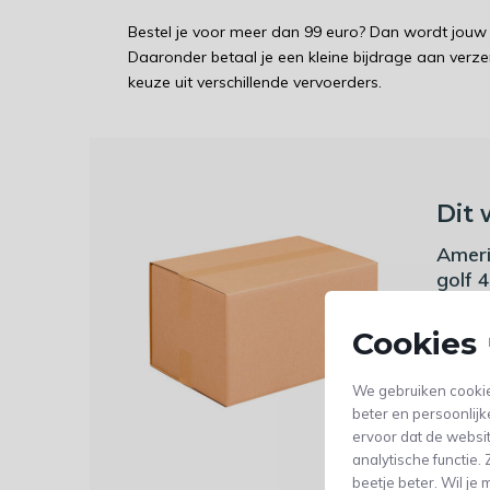
Bestel je voor meer dan 99 euro? Dan wordt jouw 
Daaronder betaal je een kleine bijdrage aan verz
keuze uit verschillende vervoerders.
Dit 
Ameri
golf
Cookies 
1,44
We gebruiken cookie
(1,19 Excl
beter en persoonlijk
ervoor dat de websi
analytische functie
beetje beter. Wil j