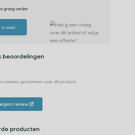
je graag verder
r e-mail
s beoordelingen
en reviews geschreven over dit product.
e eigen review
rde producten