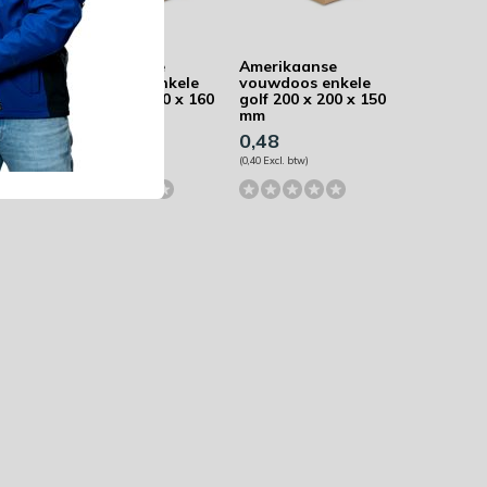
Amerikaanse
Amerikaanse
kele
vouwdoos enkele
vouwdoos enkele
 x 110
golf 220 x 180 x 160
golf 200 x 200 x 150
mm
mm
0,52
0,48
(0,43 Excl. btw)
(0,40 Excl. btw)