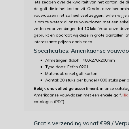
iets zeggen over de kwaliteit van het karton, de 
de golf die in het karton zit. Omdat deze benam
vouwdozen niet zo heel veel zeggen, willen wij j
is om te weten: al onze vouwdozen met een enkele
zetten voor zendingen tot 10 kilo. Voor onze doz
gebruikt en doordat wij deze in grote aantallen l
interessante prijzen aanbieden.
Specificaties: Amerikaanse vouwdo
Afmetingen (lxbxh): 400x270x200mm
Type doos: Fefco 0201
Materiaal: enkel golf karton
Aantal: 20 stuks per bundel / 800 stuks per p
Bekijk ons volledige assortiment
: in onze catalo
Amerikaanse vouwdozen met een enkele golf.
Klik
catalogus (PDF).
Gratis verzending vanaf €99 / Ver