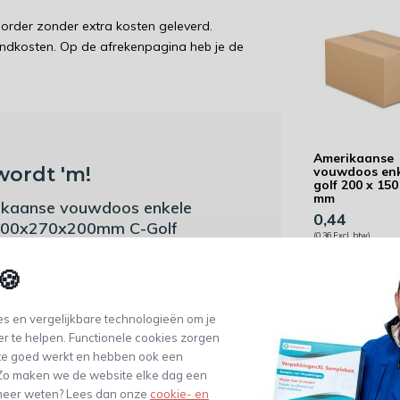
order zonder extra kosten geleverd.
endkosten. Op de afrekenpagina heb je de
Amerikaanse
wordt 'm!
vouwdoos en
golf 200 x 150
mm
kaanse vouwdoos enkele
0,44
 400x270x200mm C-Golf
(0,36 Excl. btw)
(0)
🍪
s en vergelijkbare technologieën om je
Toevoegen aan
winkelwagen
. btw)
er te helpen. Functionele cookies zorgen
te goed werkt en hebben ook een
. Zo maken we de website elke dag een
e meer weten? Lees dan onze
cookie- en