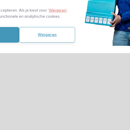
ccepteren. Als je kiest voor ‘
Weigeren
’,
unctionele en analytische cookies.
Amerikaanse
vouwdoos en
golf 220 x 210
mm
Weigeren
0,51
(0,42 Excl. btw)