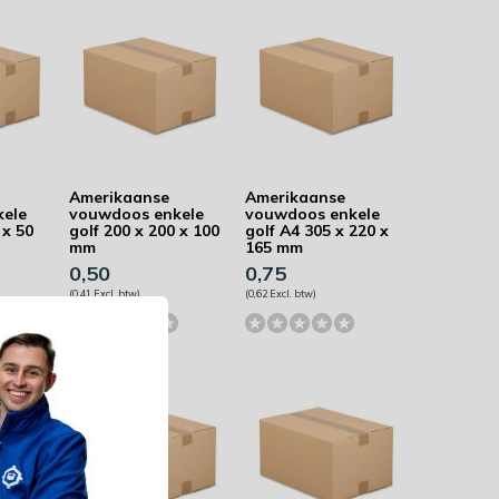
Amerikaanse
Amerikaanse
kele
vouwdoos enkele
vouwdoos enkele
 x 50
golf 200 x 200 x 100
golf A4 305 x 220 x
mm
165 mm
0,50
0,75
(0,41 Excl. btw)
(0,62 Excl. btw)