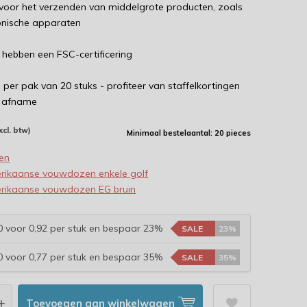
 voor het verzenden van middelgrote producten, zoals
ronische apparaten
 hebben een FSC-certificering
e per pak van 20 stuks - profiteer van staffelkortingen
e afname
xcl. btw)
Minimaal bestelaantal: 20 pieces
en
rikaanse vouwdozen enkele golf
rikaanse vouwdozen EG bruin
 voor 0,92 per stuk en bespaar 23%
SALE
23%
 voor 0,77 per stuk en bespaar 35%
SALE
35%
Toevoegen aan winkelwagen