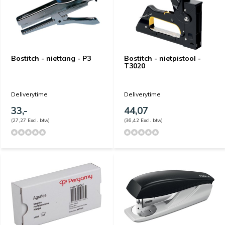
Bostitch - niettang - P3
Bostitch - nietpistool -
T3020
Deliverytime
Deliverytime
33,-
44,07
(27,27 Excl. btw)
(36,42 Excl. btw)