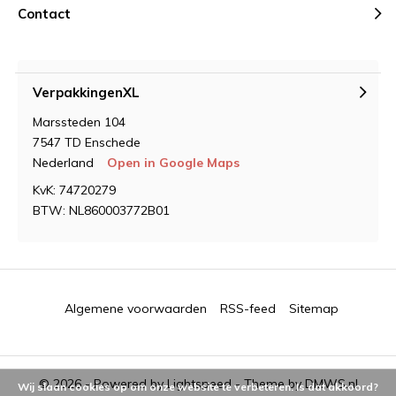
Contact
VerpakkingenXL
Marssteden 104
7547 TD Enschede
Nederland
Open in Google Maps
KvK: 74720279
BTW: NL860003772B01
Algemene voorwaarden
RSS-feed
Sitemap
© 2026 - Powered by
Lightspeed
- Theme by
DMWS.nl
Wij slaan cookies op om onze website te verbeteren. Is dat akkoord?