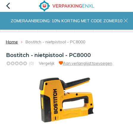
ZOMERAANBIEDING: 10% KORTING MET CODE ZOMER10
menu
zoeken
inloggen
wishlist
contact
winkelwagen
home
Home
Bostitch - nietpistool - PC8000
Bostitch - nietpistool - PC8000
(0)
Vergelijk
Aan verlanglijst toevoegen